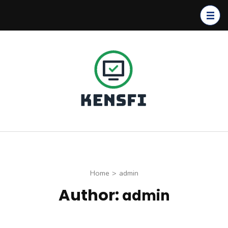
Skip
to
content
(Press
Enter)
Kensfi
Program
Home
>
admin
Author:
admin