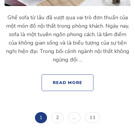
Ghế sofa từ lâu đã vượt qua vai trò đơn thuần của
một món đồ nội thất trong phòng khách. Ngày nay,
sofa là một tuyên ngôn phong cách, là tâm điểm
của không gian sống và là biểu tượng của sự tiện
nghi hiện đại. Trong bối cảnh ngành nội thất không
ngừng đổi …
READ MORE
Posts
Page
Page
Page
1
2
…
11
navigation