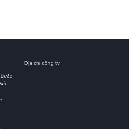
Địa chỉ công ty
 Bước
Quả
e
t