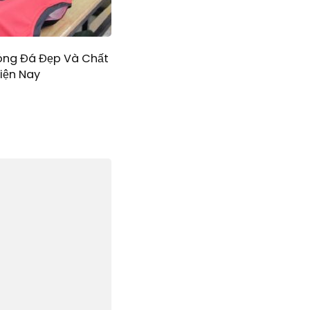
óng Đá Đẹp Và Chất
iện Nay