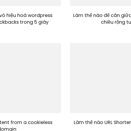
vô hiệu hoá wordpress
Làm thế nào để căn giữ
ckbacks trong 5 giây
chiều rộng t
tent from a cookieless
Làm thế nào URL Shorten
domain