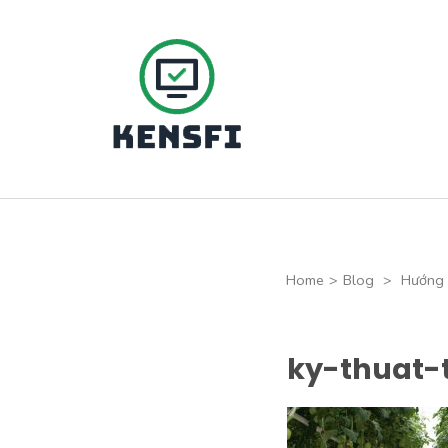
Skip
to
content
(Press
Kensfi Program
Enter)
Home
>
Blog
>
Hướng 
ky-thuat