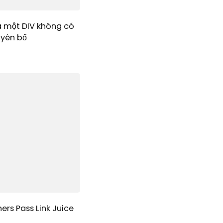
a một DIV không có
uyên bố
ers Pass Link Juice