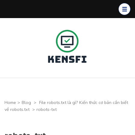
Skip
to
content
(Press
Enter)
Kensfi
Program
Home
>
Blog
>
File robots.txt là gì? Kiến thức cơ bản cần biết
về robots.txt
>
robots-txt