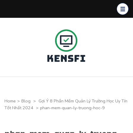
Skip
to
content
(Press
Enter)
Kensfi
Program
Home
>
Blog
>
Gợi Ý 8 Phần Mềm Quản Lý Trường Học Uy Tín
Tốt Nhất 2024
>
phan-mem-quan-ly-truong-hoc-9