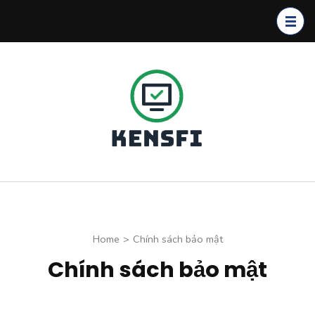
Skip
to
content
(Press
Enter)
Kensfi
Program
Home
>
Chính sách bảo mật
Chính sách bảo mật