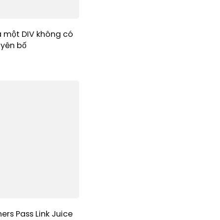
a một DIV không có
uyên bố
ers Pass Link Juice