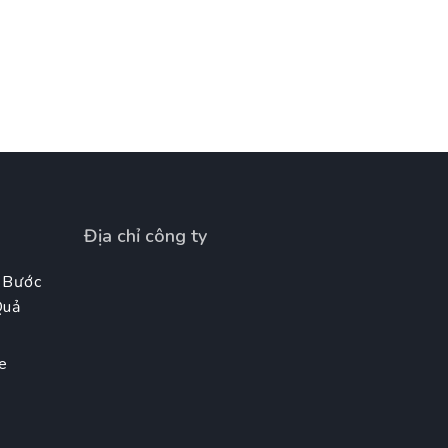
Địa chỉ công ty
 Bước
Quả
e
t