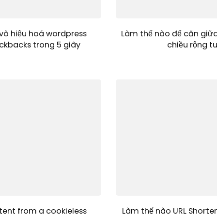
vô hiệu hoá wordpress
Làm thế nào để căn giữ
ckbacks trong 5 giây
chiều rộng t
tent from a cookieless
Làm thế nào URL Shorten