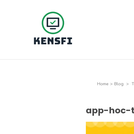
Skip
to
content
(Press
Kensfi Program
Enter)
Home
>
Blog
>
T
app-hoc-t