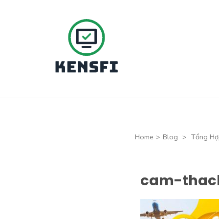
Skip
to
content
(Press
Kensfi Program
Enter)
Home
>
Blog
>
Tổng Hợp
cam-thach