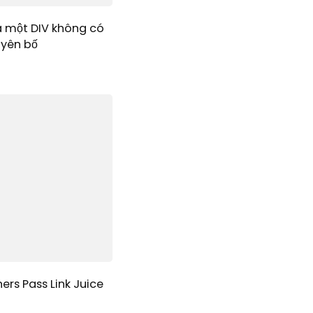
a một DIV không có
uyên bố
ers Pass Link Juice