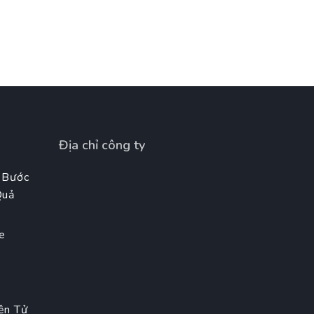
Địa chỉ công ty
 Bước
Quả
e
t
ện Tử