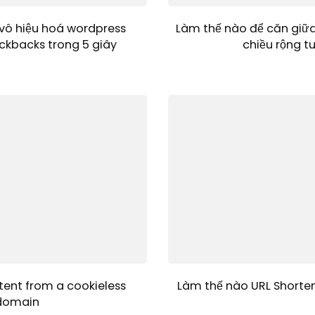
vô hiệu hoá wordpress
Làm thế nào để căn giữ
ckbacks trong 5 giây
chiều rộng t
tent from a cookieless
Làm thế nào URL Shorten
domain