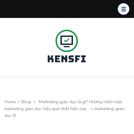
Skip
to
content
(Press
Enter)
Kensfi
Program
Home
>
Blog
>
Marketing giáo dục là gì? Những chiến lược
marketing giáo dục hiệu quả nhất hiện nay
>
marketing-giao-
duc-8