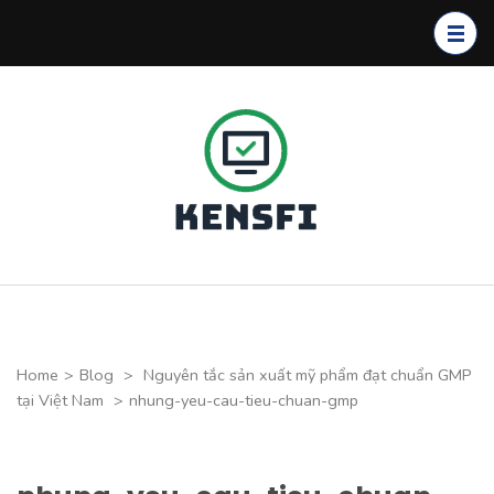
Skip
to
content
(Press
Enter)
Kensfi
Program
Home
>
Blog
>
Nguyên tắc sản xuất mỹ phẩm đạt chuẩn GMP
tại Việt Nam
>
nhung-yeu-cau-tieu-chuan-gmp