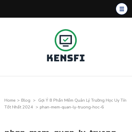
Skip
to
content
(Press
Enter)
Kensfi
Program
Home
>
Blog
>
Gợi Ý 8 Phần Mềm Quản Lý Trường Học Uy Tín
Tốt Nhất 2024
>
phan-mem-quan-ly-truong-hoc-6