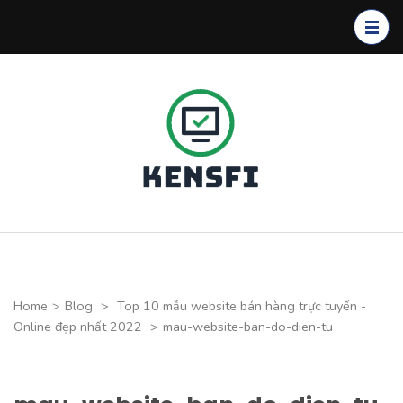
Skip
to
content
(Press
Enter)
Kensfi
Program
Home
>
Blog
>
Top 10 mẫu website bán hàng trực tuyến -
Online đẹp nhất 2022
>
mau-website-ban-do-dien-tu