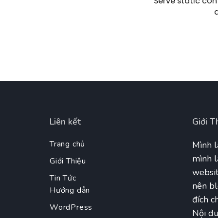
Serve static con
Liên kết
Giới T
Trang chủ
Mình l
mình l
Giới Thiệu
websit
Tin Tức
nên bl
Hướng dẫn
đích ch
WordPress
Nội du