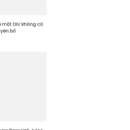
a một DIV không có
uyên bố