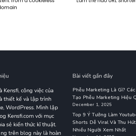
tent from a cookieless
Làm thế nào URL Shorten
domain
hiệu
Bài viết gần đây
Phễu Marketing Là Gì? Các
à Kensfi, công việc của
Tạo Phễu Marketing Hiệu 
à thiết kế và lập trình
December 1, 2025
e, WordPress. Mình lập
Top 9 Ý Tưởng Làm Youtub
og Kensfi.com với mục
Shorts Dễ Viral Và Thu Hú
ia sẻ kiến thức kĩ thuật.
Nhiều Người Xem Nhất
ng trên blog này là hoàn