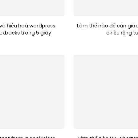
vô hiệu hoá wordpress
Làm thế nào để căn giữ
ckbacks trong 5 giây
chiều rộng t