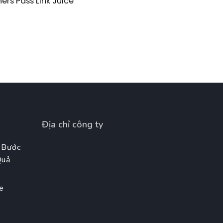
ers Pass Link Juice
Địa chỉ công ty
 Bước
Quả
e
t