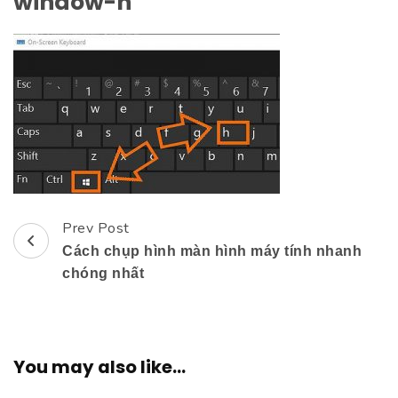
window-h
Prev Post
Post
Cách chụp hình màn hình máy tính nhanh
Navigation
chóng nhất
You may also like...