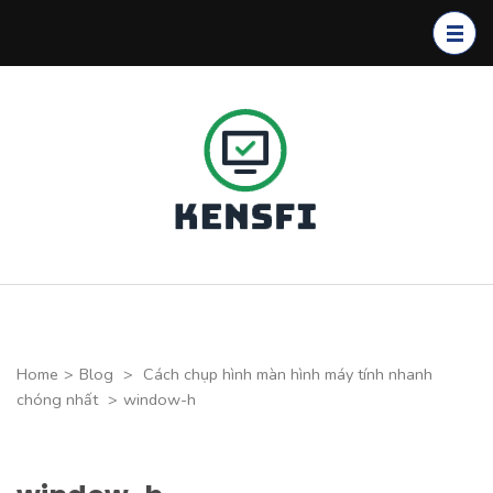
Skip
to
content
(Press
Enter)
Kensfi
Program
Home
>
Blog
>
Cách chụp hình màn hình máy tính nhanh
chóng nhất
>
window-h