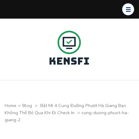
Skip
to
content
(Press
Enter)
Kensfi
Program
Home
>
Blog
>
Bật Mí 4 Cung Đường Phượt Hà Giang Bạn
Không Thể Bỏ Qua Khi Đi Check In
>
cung-duong-phuot-ha-
giang-2