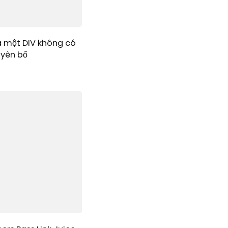
a một DIV không có
uyên bố