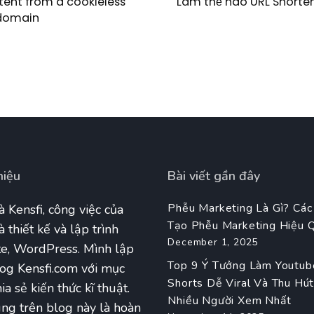
tent from a cookieless
Làm thế nào URL Shorten
domain
hiệu
Bài viết gần đây
Phễu Marketing Là Gì? Các
à Kensfi, công việc của
Tạo Phễu Marketing Hiệu 
à thiết kế và lập trình
December 1, 2025
e, WordPress. Mình lập
Top 9 Ý Tưởng Làm Youtub
og Kensfi.com với mục
Shorts Dễ Viral Và Thu Hú
ia sẻ kiến thức kĩ thuật.
Nhiều Người Xem Nhất
ng trên blog này là hoàn