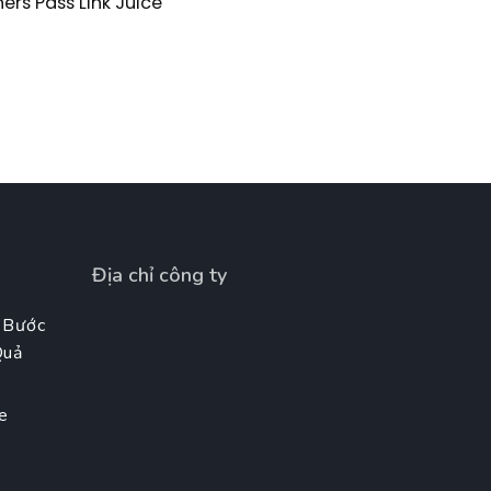
ers Pass Link Juice
Địa chỉ công ty
 Bước
Quả
e
t