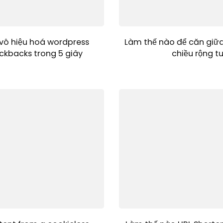
vô hiệu hoá wordpress
Làm thế nào để căn giữ
ckbacks trong 5 giây
chiều rộng t