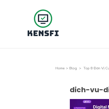
Skip
to
content
(Press
Kensfi Program
Enter)
Home
>
Blog
>
Top 8 Đơn Vị Cu
dich-vu-d