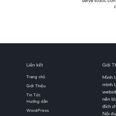
Serve static con
Liên kết
Giới T
Trang chủ
Mình l
mình l
Giới Thiệu
websit
Tin Tức
nên bl
Hướng dẫn
đích ch
WordPress
Nội du