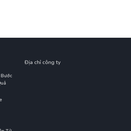
Địa chỉ công ty
 Bước
Quả
e
t