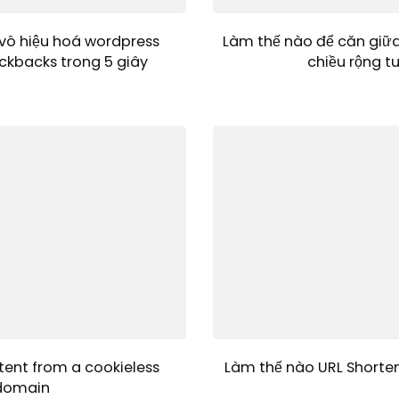
vô hiệu hoá wordpress
Làm thế nào để căn giữ
ckbacks trong 5 giây
chiều rộng t
tent from a cookieless
Làm thế nào URL Shorten
domain