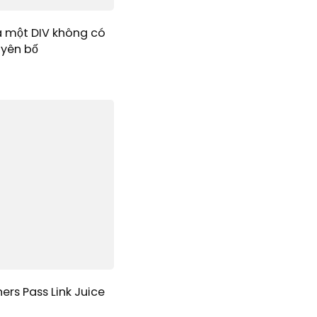
a một DIV không có
uyên bố
ers Pass Link Juice