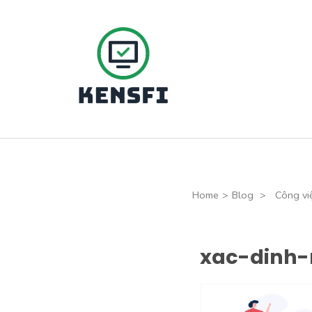
Skip
to
content
(Press
Kensfi Program
Enter)
Home
>
Blog
>
Công việ
xac-dinh-