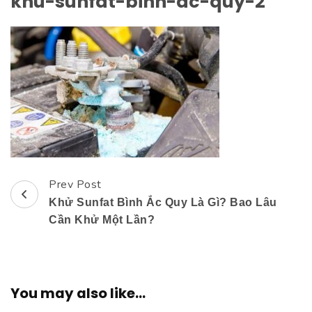
khu-sunfat-binh-ac-quy-2
Prev Post
Post
Khử Sunfat Bình Ắc Quy Là Gì? Bao Lâu
Navigation
Cần Khử Một Lần?
You may also like...