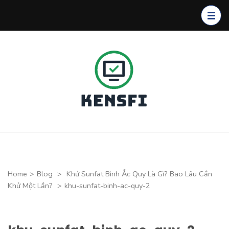
Skip
to
content
(Press
Enter)
Kensfi
Program
Home
>
Blog
>
Khử Sunfat Bình Ắc Quy Là Gì? Bao Lâu Cần
Khử Một Lần?
>
khu-sunfat-binh-ac-quy-2