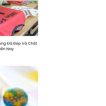
óng Đá Đẹp Và Chất
iện Nay