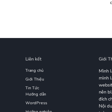
Liên kết
Giới T
Trang chủ
Mình l
mình l
Giới Thiệu
websit
Tin Tức
nên bl
Hướng dẫn
đích ch
WordPress
Nội du
Hướng nghiệp