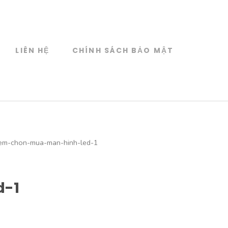
LIÊN HỆ
CHÍNH SÁCH BẢO MẬT
iem-chon-mua-man-hinh-led-1
d-1