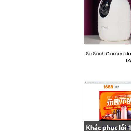
So Sánh Camera Im
L