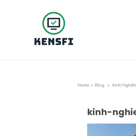
Skip
to
content
(Press
Kensfi Program
Enter)
Home
>
Blog
>
Kinh Nghiệ
kinh-ngh