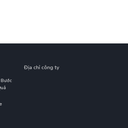
Địa chỉ công ty
 Bước
Quả
e
t