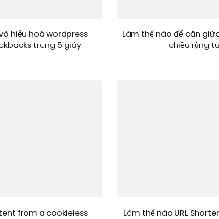
vô hiệu hoá wordpress
Làm thế nào để căn giữ
ckbacks trong 5 giây
chiều rộng t
tent from a cookieless
Làm thế nào URL Shorten