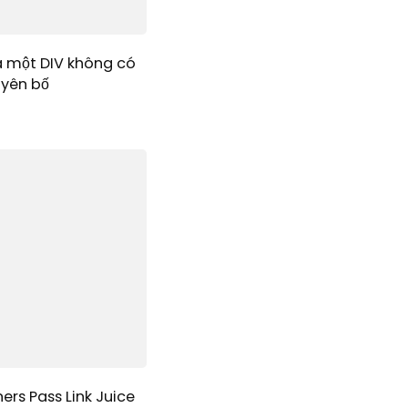
a một DIV không có
uyên bố
ers Pass Link Juice