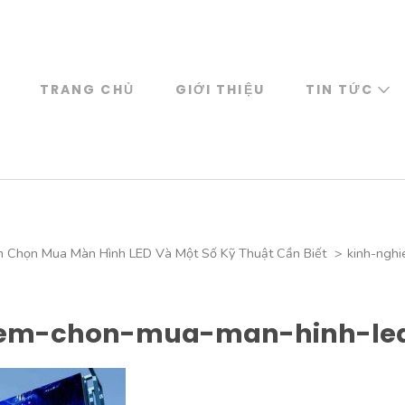
TRANG CHỦ
GIỚI THIỆU
TIN TỨC
m Chọn Mua Màn Hình LED Và Một Số Kỹ Thuật Cần Biết
>
kinh-ngh
iem-chon-mua-man-hinh-le