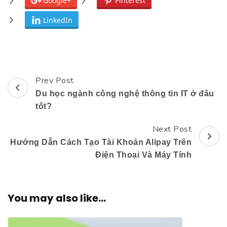
Google+
Pinterest
LinkedIn
Prev Post
Post
Du học ngành công nghệ thông tin IT ở đâu
Navigation
tốt?
Next Post
Hướng Dẫn Cách Tạo Tài Khoản Alipay Trên
Điện Thoại Và Máy Tính
You may also like...