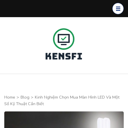
Skip
to
content
(Press
Enter)
Kensfi
Program
Home
>
Blog
>
Kinh Nghiệm Chọn Mua Màn Hình LED Và Một
Số Kỹ Thuật Cần Biết