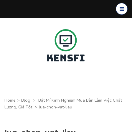
Skip
to
content
(Press
Enter)
Kensfi
Program
Home
>
Blog
>
Bật Mí Kinh Nghiệm Mua Bàn Làm Việc Chất
Lượng, Giá Tốt
>
lua-chon-vat-lieu