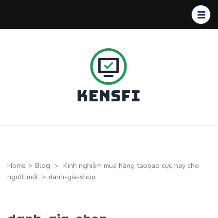
Skip
to
content
(Press
Enter)
Kensfi
Program
Home
>
Blog
>
Kinh nghiệm mua hàng taobao cực hay cho
người mới
>
danh-gia-shop