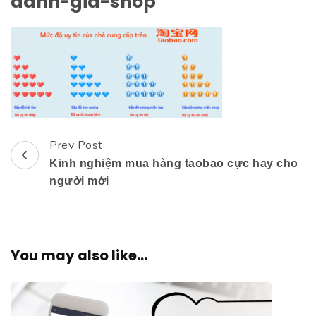
danh-gia-shop
Prev Post
Post
Kinh nghiệm mua hàng taobao cực hay cho
Navigation
người mới
You may also like...