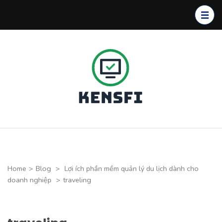
Skip
to
content
(Press
Enter)
Kensfi
Program
Home
>
Blog
>
Lợi ích phần mềm quản lý du lịch dành cho
doanh nghiệp
>
traveling