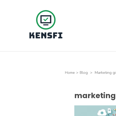
Skip
to
content
(Press
Kensfi Program
Enter)
Home
>
Blog
>
Marketing gi
marketing