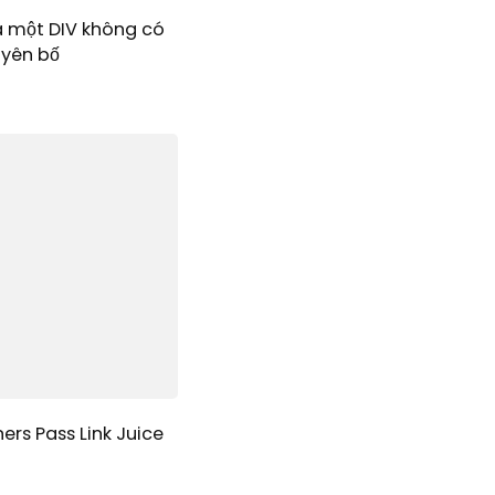
a một DIV không có
uyên bố
ers Pass Link Juice