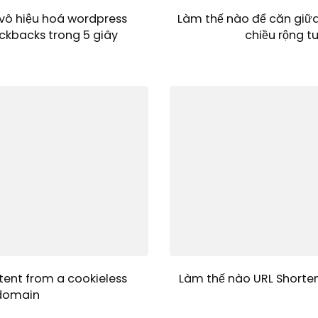
vô hiệu hoá wordpress
Làm thế nào để căn giữ
ckbacks trong 5 giây
chiều rộng t
tent from a cookieless
Làm thế nào URL Shorten
domain