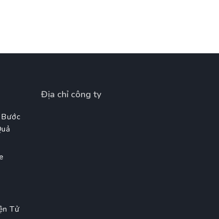
Địa chỉ công ty
 Bước
Quả
e
t
ện Tử