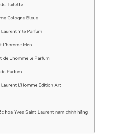
de Toilette
me Cologne Bleue
 Laurent Y le Parfum
it L’homme Men
it de L’homme le Parfum
 de Parfum
t Laurent L’Homme Edition Art
ớc hoa Yves Saint Laurent nam chính hãng