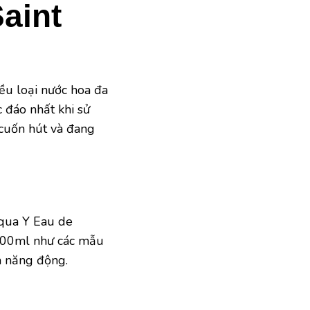
aint
u loại nước hoa đa
 đáo nhất khi sử
cuốn hút và đang
 qua Y Eau de
ì 100ml như các mẫu
à năng động.