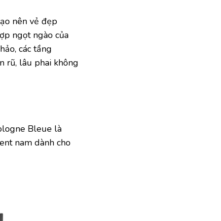
tạo nên vẻ đẹp
 hợp ngọt ngào của
hảo, các tầng
 rũ, lâu phai không
ologne Bleue là
urent nam dành cho