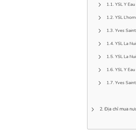
YSL Y Eau 
YSL L’hom
Yves Saint
YSL La Nu
YSL La Nu
YSL Y Eau
Yves Sain
Địa chỉ mua nư