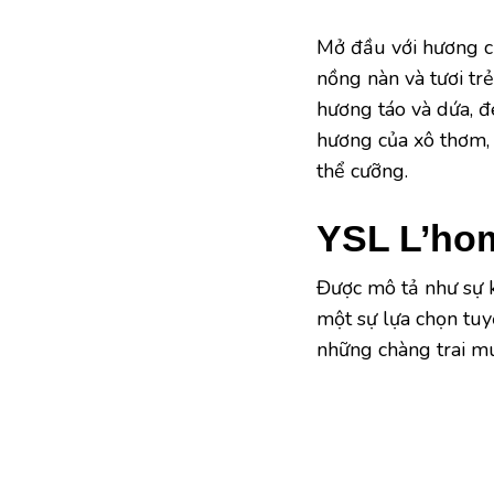
Mở đầu với hương c
nồng nàn và tươi tr
hương táo và dứa, đ
hương của xô thơm,
thể cưỡng.
YSL L’ho
Được mô tả như sự 
một sự lựa chọn tuy
những chàng trai m