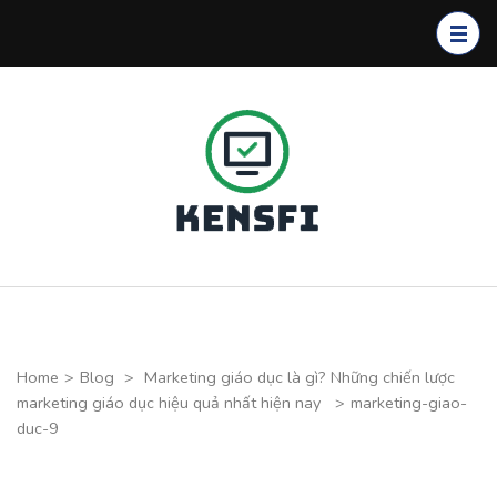
Skip
to
content
(Press
Enter)
Kensfi
Program
Home
>
Blog
>
Marketing giáo dục là gì? Những chiến lược
marketing giáo dục hiệu quả nhất hiện nay
>
marketing-giao-
duc-9