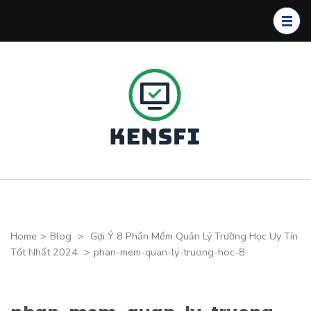
Skip
to
content
(Press
Enter)
Kensfi
Program
Home
>
Blog
>
Gợi Ý 8 Phần Mềm Quản Lý Trường Học Uy Tín
Tốt Nhất 2024
>
phan-mem-quan-ly-truong-hoc-8