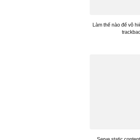
Làm thế nào để vô hi
trackbac
Serve static conten