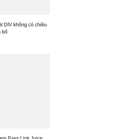
t DIV không có chiều
n bố
rs Pass Link Juice