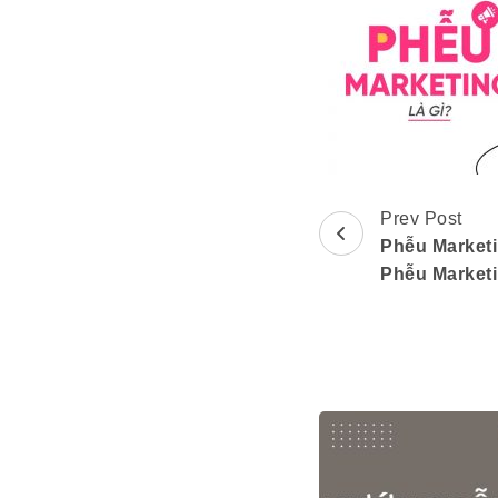
Prev Post
Post
Phễu Market
Navigation
Phễu Market