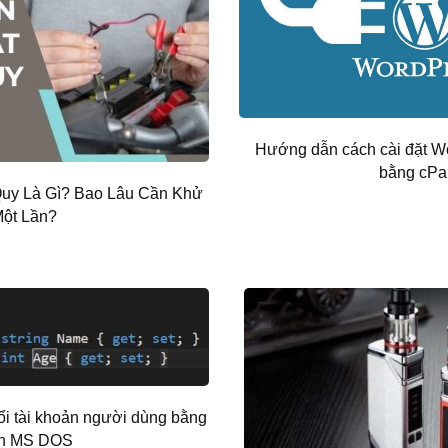
Hướng dẫn cách cài đặt W
bằng cPa
Quy Là Gì? Bao Lâu Cần Khử
ột Lần?
ổi tài khoản người dùng bằng
nh MS DOS