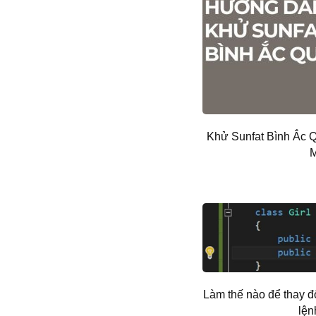
Khử Sunfat Bình Ắc 
M
Làm thế nào để thay đ
lệ