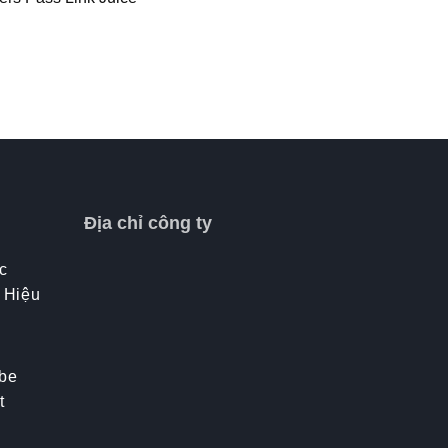
Địa chỉ công ty
c
 Hiệu
be
t