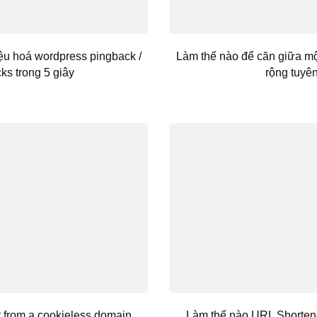
ệu hoá wordpress pingback /
Làm thế nào để căn giữa mộ
ks trong 5 giây
rộng tuyê
t from a cookieless domain
Làm thế nào URL Shortene