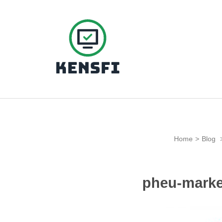
Skip
to
content
(Press
Kensfi Program
Enter)
Home
>
Blog
pheu-marke