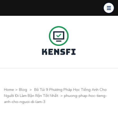
Skip
to
content
(Press
Enter)
Kensfi
Program
Home
>
Blog
>
Bỏ Túi 9 Phương Pháp Học Tiếng Anh Cho
Người Đi Làm Bận Rộn Tốt Nhất
>
phuong-phap-hoc-tieng-
anh-cho-nguoi-di-lam-3