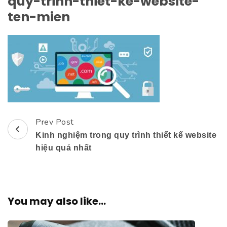
quy-trinh-thiet-ke-website-
ten-mien
Prev Post
Post
Kinh nghiệm trong quy trình thiết kế website
Navigation
hiệu quả nhất
You may also like...