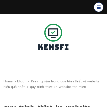
Skip
to
content
(Press
Enter)
Kensfi
Program
Home
>
Blog
>
Kinh nghiệm trong quy trình thiết kế website
hiệu quả nhất
>
quy-trinh-thiet-ke-website-ten-mien