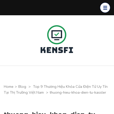
Skip
to
content
(Press
Enter)
Kensfi
Program
Home
>
Blog
>
Top 9 Thương Hiệu Khóa Cửa Điện Tử Uy Tín
Tại Thị Trường Việt Nam
>
thuong-hieu-khoa-dien-tu-kassler