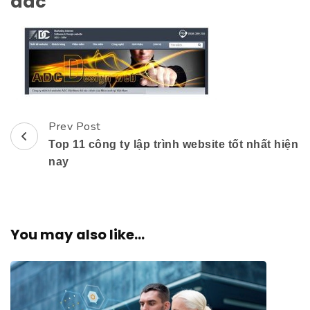
adc
Prev Post
Post
Top 11 công ty lập trình website tốt nhất hiện
Navigation
nay
You may also like...