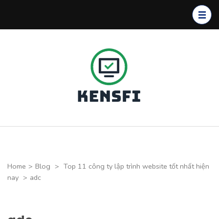
Skip
to
content
(Press
Enter)
Kensfi
Program
Home
>
Blog
>
Top 11 công ty lập trình website tốt nhất hiện
nay
>
adc