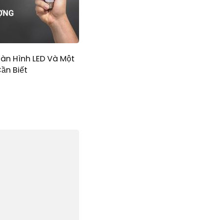
àn Hình LED Và Một
ần Biết