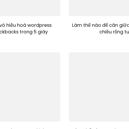
vô hiệu hoá wordpress
Làm thế nào để căn giữ
ckbacks trong 5 giây
chiều rộng t