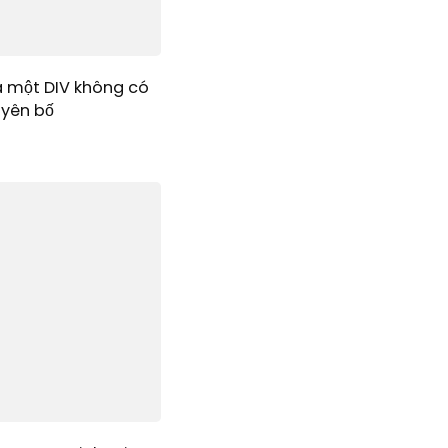
a một DIV không có
uyên bố