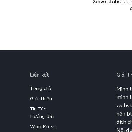
Serve static con
Liên kết
Giới T
Trang chủ
Mình l
mình l
Giới Thiệu
websit
Tin Tức
nên bl
Hướng dẫn
đích ch
WordPress
Nội du