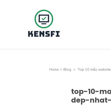
Skip
to
content
(Press
Kensfi Program
Enter)
Home
>
Blog
>
Top 10 mẫu website 
top-10-ma
dep-nhat-