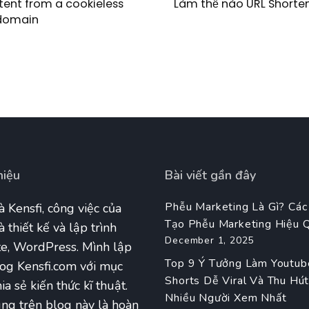
tent from a cookieless
Làm thế nào URL Shorten
domain
hiệu
Bài viết gần đây
Phễu Marketing Là Gì? Các
à Kensfi, công việc của
Tạo Phễu Marketing Hiệu 
à thiết kế và lập trình
December 1, 2025
e, WordPress. Mình lập
Top 9 Ý Tưởng Làm Youtub
og Kensfi.com với mục
Shorts Dễ Viral Và Thu Hú
ia sẻ kiến thức kĩ thuật.
Nhiều Người Xem Nhất
ng trên blog này là hoàn