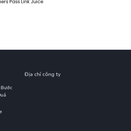
ers Pass Link Juice
Địa chỉ công ty
 Bước
Quả
e
t