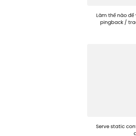
Làm thế nào để 
pingback / tra
Serve static con