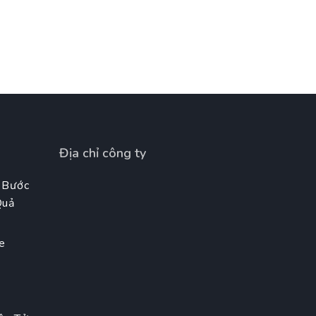
Địa chỉ công ty
 Bước
Quả
e
t