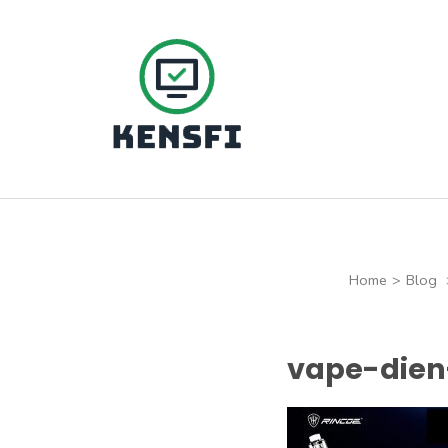
Skip
to
content
(Press
Kensfi Program
Enter)
Home
>
Blog
vape-dien