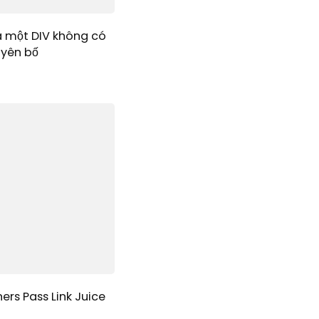
a một DIV không có
uyên bố
ers Pass Link Juice