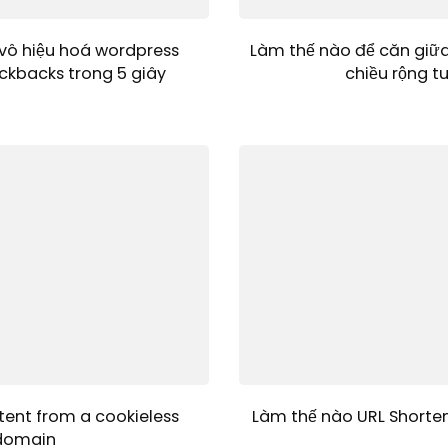
vô hiệu hoá wordpress
Làm thế nào để căn giữ
ckbacks trong 5 giây
chiều rộng t
tent from a cookieless
Làm thế nào URL Shorten
domain