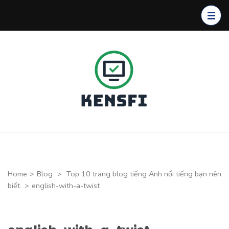
Skip
to
content
(Press
Enter)
Kensfi
Program
Home
>
Blog
>
Top 10 trang blog tiếng Anh nổi tiếng bạn nên
biết
>
english-with-a-twist