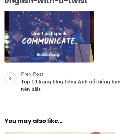
english-with-a-twist
Prev Post
Post
Top 10 trang blog tiếng Anh nổi tiếng bạn
Navigation
nên biết
You may also like...