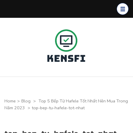
Skip
to
content
(Press
Enter)
Kensfi
Program
Home
>
Blog
>
Top 5 Bếp Từ Hafele Tốt Nhất Nên Mua Trong
Năm 2023
>
top-bep-tu-hafele-tot-nhat