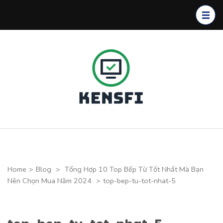
Skip
to
content
(Press
Enter)
Kensfi
Program
Home
>
Blog
>
Tổng Hợp 10 Top Bếp Từ Tốt Nhất Mà Bạn
Nên Chọn Mua Năm 2024
>
top-bep-tu-tot-nhat-5