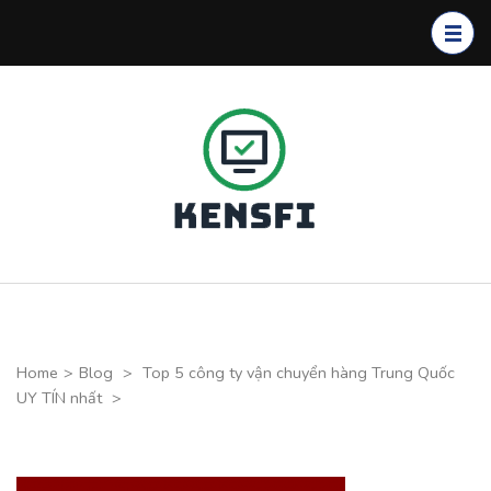
Skip
to
content
(Press
Enter)
Kensfi
Program
Home
>
Blog
>
Top 5 công ty vận chuyển hàng Trung Quốc
UY TÍN nhất
>