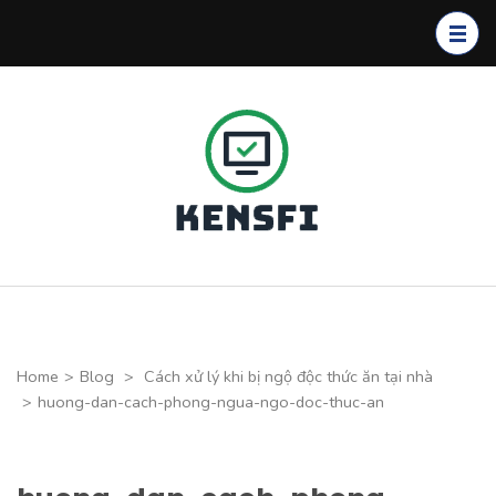
Skip
to
content
(Press
Enter)
Kensfi
Program
Home
>
Blog
>
Cách xử lý khi bị ngộ độc thức ăn tại nhà
>
huong-dan-cach-phong-ngua-ngo-doc-thuc-an