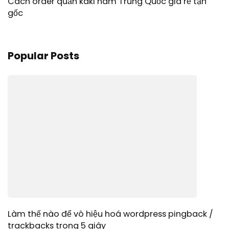
Cách order quần kaki nam Trung Quốc giá rẻ tận
gốc
Popular Posts
Làm thế nào để vô hiệu hoá wordpress pingback /
trackbacks trong 5 giây