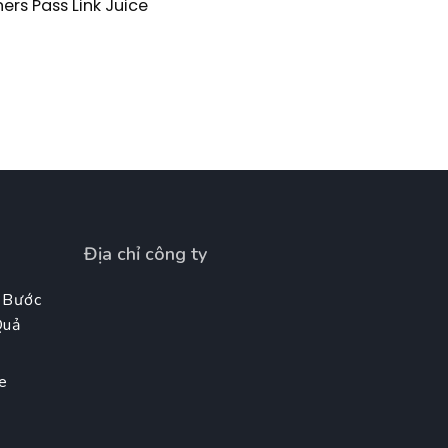
ers Pass Link Juice
Địa chỉ công ty
 Bước
Quả
e
t