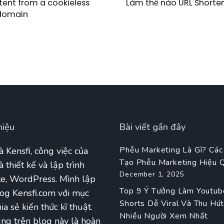
tent from a cookieless
Làm thế nào URL Shorten
domain
hiệu
Bài viết gần đây
Phễu Marketing Là Gì? Các
à Kensfi, công việc của
Tạo Phễu Marketing Hiệu 
à thiết kế và lập trình
December 1, 2025
e, WordPress. Mình lập
Top 9 Ý Tưởng Làm Youtub
og Kensfi.com với mục
Shorts Dễ Viral Và Thu Hú
ia sẻ kiến thức kĩ thuật.
Nhiều Người Xem Nhất
ng trên blog này là hoàn