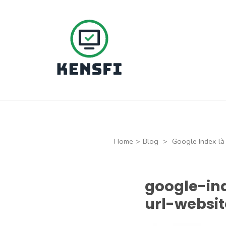
Skip
to
content
(Press
Kensfi Program
Enter)
Home
>
Blog
>
Google Index là
google-in
url-websit