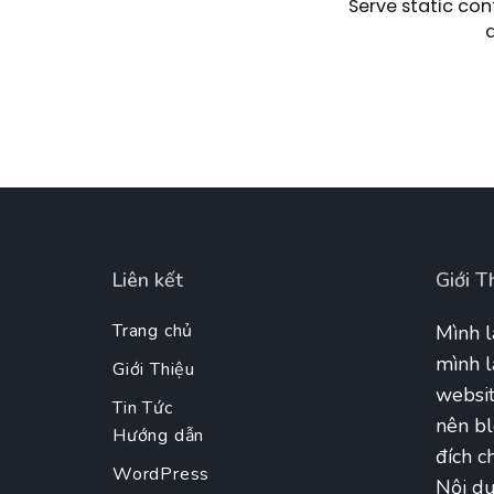
Serve static con
Liên kết
Giới T
Trang chủ
Mình l
mình l
Giới Thiệu
websit
Tin Tức
nên bl
Hướng dẫn
đích ch
WordPress
Nội du