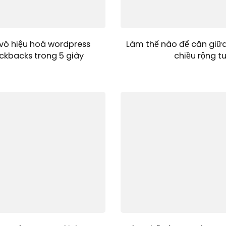
vô hiệu hoá wordpress
Làm thế nào để căn giữ
ckbacks trong 5 giây
chiều rộng t