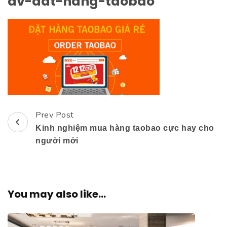
dv-dat-hang-taobao
Prev Post
Post
Kinh nghiệm mua hàng taobao cực hay cho
Navigation
người mới
You may also like...