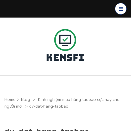
Skip
to
content
(Press
Enter)
Kensfi
Program
Home
>
Blog
>
Kinh nghiệm mua hàng taobao cực hay cho
người mới
>
dv-dat-hang-taobao