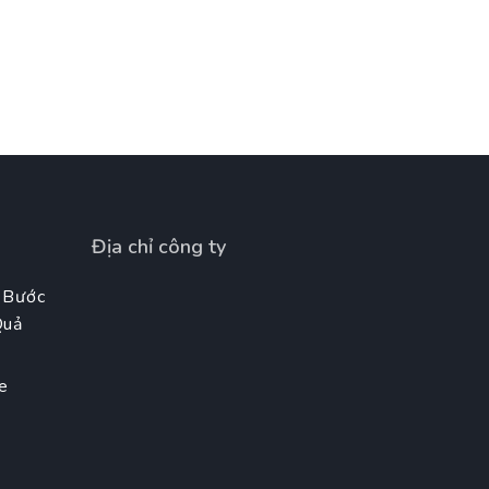
Địa chỉ công ty
 Bước
Quả
e
t