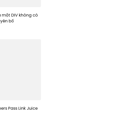
a một DIV không có
uyên bố
ers Pass Link Juice