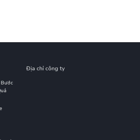
Địa chỉ công ty
 Bước
Quả
e
t