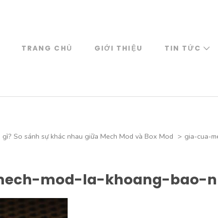
TRANG CHỦ
GIỚI THIỆU
TIN TỨC
 gì? So sánh sự khác nhau giữa Mech Mod và Box Mod
>
gia-cua-m
mech-mod-la-khoang-bao-n