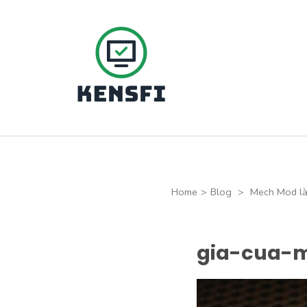
Skip
to
content
(Press
Kensfi Program
Enter)
Home
>
Blog
>
Mech Mod là
gia-cua-