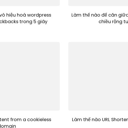
vô hiệu hoá wordpress
Làm thế nào để căn giữ
ckbacks trong 5 giây
chiều rộng t
tent from a cookieless
Làm thế nào URL Shorten
domain