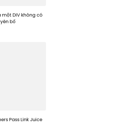
a một DIV không có
uyên bố
ers Pass Link Juice