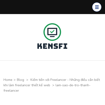
Skip
to
content
(Press
Enter)
Kensfi
Program
Home
>
Blog
>
Kiếm tiền với Freelancer - Những điều cần biết
khi làm freelancer thiết kế web
>
lam-sao-de-tro-thanh-
freelancer