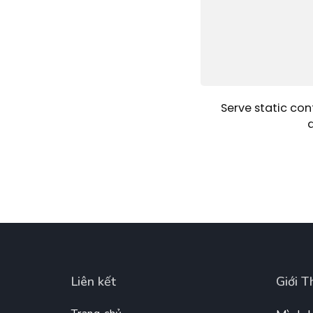
Serve static con
Liên kết
Giới T