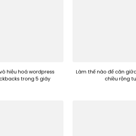
vô hiệu hoá wordpress
Làm thế nào để căn giữ
ckbacks trong 5 giây
chiều rộng t