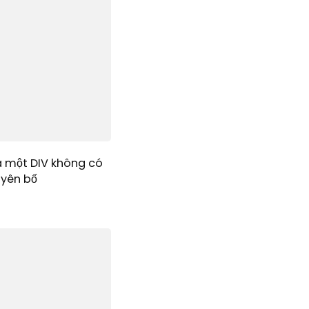
a một DIV không có
uyên bố