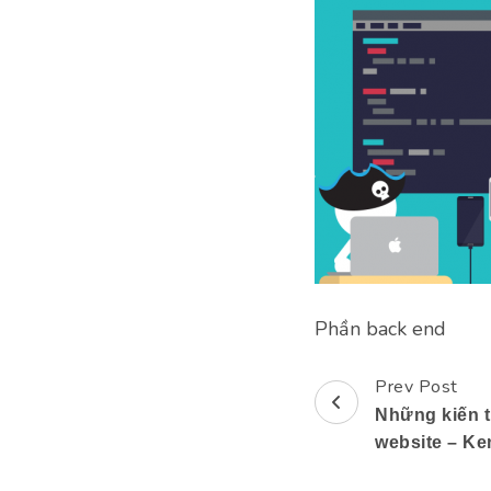
Phần back end
Prev Post
Post
Những kiến t
Navigation
website – Ke