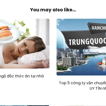
You may also like...
 ngộ độc thức ăn tại nhà
Top 5 công ty vận chuy
UY TÍN n