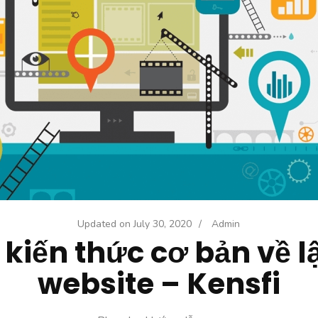
Updated on
July 30, 2020
/
Admin
kiến thức cơ bản về lậ
website – Kensfi