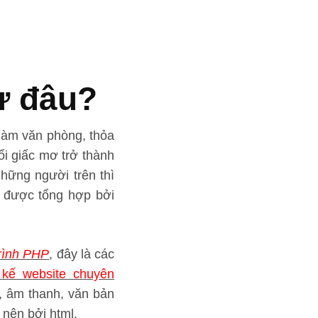
từ đâu?
 làm văn phòng, thỏa
ổi giấc mơ trở thành
những người trên thì
t được tổng hợp bởi
trình PHP
, đây là các
t kế website chuyên
o, âm thanh, văn bản
 nên bởi html.