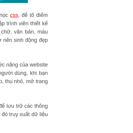
 học
css
, để tô điểm
ập trình viên thiết kế
 chữ, văn bản, màu
ở nên sinh động đẹp
ức năng của website
người dùng, khi bạn
o, thu nhỏ, mở trang
để lưu trữ các thông
đó truy xuất dữ liệu