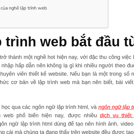
 của nghề lập trình web
 trình web bắt đầu 
trở thành một nghề hot hiện nay, với đặc thu công việc
 nhập hấp dẫn nên không lạ gì khi nhiều người theo đu
 chuyên viên thiết kế website. Nếu bạn là một trong số 
thức cơ bản về lập trình web mà bạn nên biết, bài viế
i học qua các ngôn ngữ lập trình html, và
ngôn ngữ lập 
nh web phổ biến hiện nay, được nhiều
dịch vụ thiế
gôn ngữ lập trình html dùng để tạo nên hình ảnh, vide
g cái mà chúng ta đang thấy trên website đều được tạo