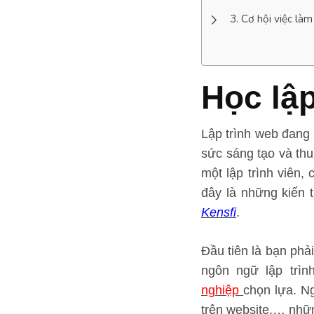
Cơ hội việc làm
Học lập
Lập trình web đang 
sức sáng tạo và thu
một lập trình viên,
đây là những kiến 
Kensfi
.
Đầu tiên là bạn phả
ngôn ngữ lập trì
nghiệp
chọn lựa. N
trên website,… nhữn