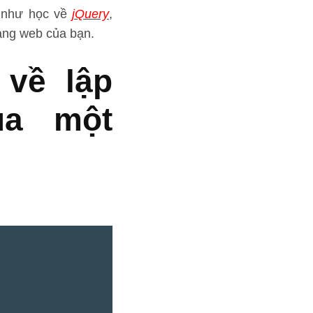
 như học về
jQuery
,
rang web của bạn.
 về lập
ủa một