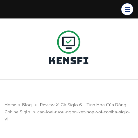
Skip
to
content
(Press
Enter)
Kensfi
Program
Home
>
Blog
>
Review Xì Gà Siglo 6 – Tinh Hoa Của Dòng
Cohiba Siglo
>
cac-loai-ruou-ngon-ket-hop-voi-cohiba-siglo-
vi