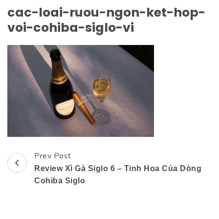
cac-loai-ruou-ngon-ket-hop-
voi-cohiba-siglo-vi
Prev Post
Post
Review Xì Gà Siglo 6 – Tinh Hoa Của Dòng
Navigation
Cohiba Siglo