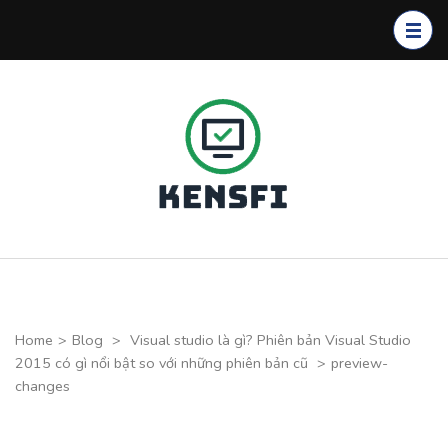
Skip
to
content
(Press
Enter)
Kensfi
Program
Home
>
Blog
>
Visual studio là gì? Phiên bản Visual Studio
2015 có gì nổi bật so với những phiên bản cũ
>
preview-
changes