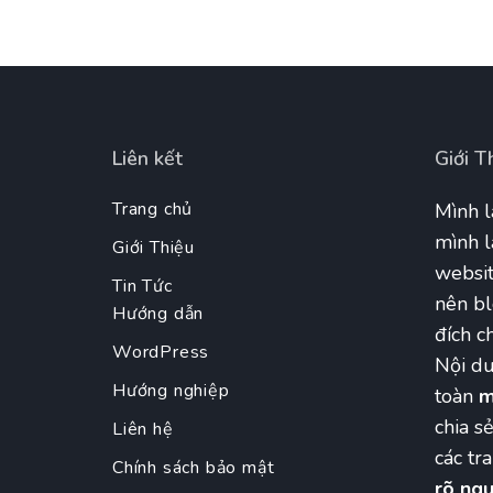
Liên kết
Giới T
Trang chủ
Mình l
mình l
Giới Thiệu
websit
Tin Tức
nên bl
Hướng dẫn
đích ch
WordPress
Nội du
Hướng nghiệp
toàn
m
chia s
Liên hệ
các tr
Chính sách bảo mật
rõ ngu