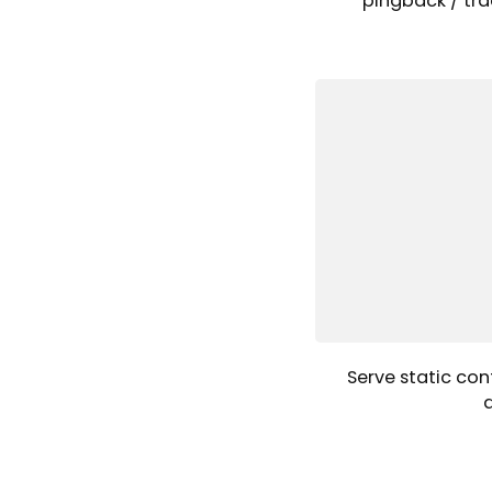
pingback / tra
Serve static con