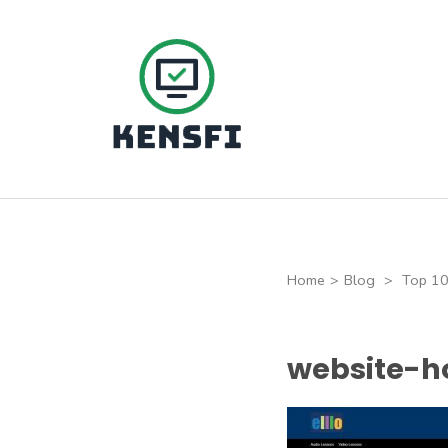
Skip
to
content
(Press
Kensfi Program
Enter)
Home
>
Blog
>
Top 10 
website-h