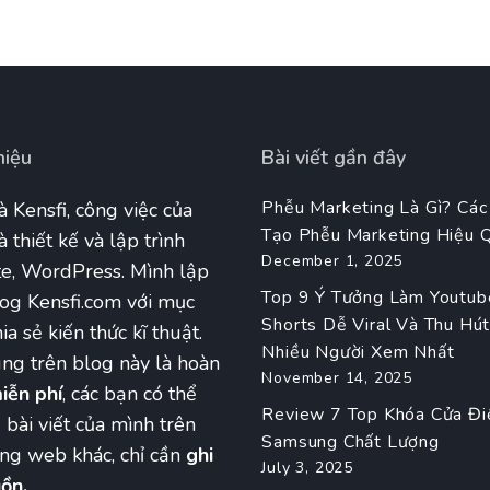
hiệu
Bài viết gần đây
Phễu Marketing Là Gì? Các
à Kensfi, công việc của
Tạo Phễu Marketing Hiệu 
à thiết kế và lập trình
December 1, 2025
e, WordPress. Mình lập
Top 9 Ý Tưởng Làm Youtub
og Kensfi.com với mục
Shorts Dễ Viral Và Thu Hú
ia sẻ kiến thức kĩ thuật.
Nhiều Người Xem Nhất
ng trên blog này là hoàn
November 14, 2025
iễn phí
, các bạn có thể
Review 7 Top Khóa Cửa Đi
ẻ bài viết của mình trên
Samsung Chất Lượng
ang web khác, chỉ cần
ghi
July 3, 2025
ồn.