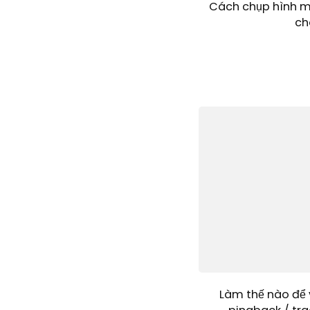
Cách chụp hình m
ch
Làm thế nào để 