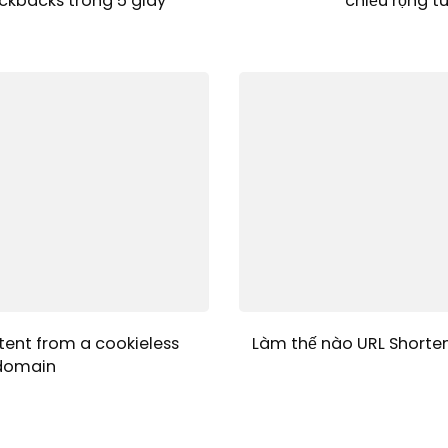
ckbacks trong 5 giây
chiều rộng t
tent from a cookieless
Làm thế nào URL Shorten
domain