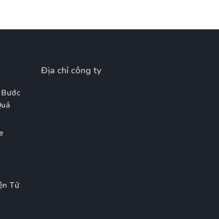
Địa chỉ công ty
 Bước
Quả
e
t
ện Tử