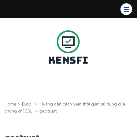
Skip
to
content
(Press
Enter)
Kensfi
Program
Home
>
Blog
>
Hướng dẫn cách xem thời gian sử dụng của
chứng chỉ SSL
>
geotrust