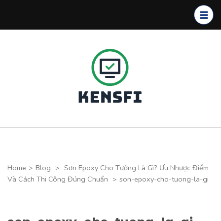
Skip
to
content
(Press
Enter)
Kensfi
Program
Home
>
Blog
>
Sơn Epoxy Cho Tường Là Gì? Ưu Nhược Điểm
Và Cách Thi Công Đúng Chuẩn
>
son-epoxy-cho-tuong-la-gi